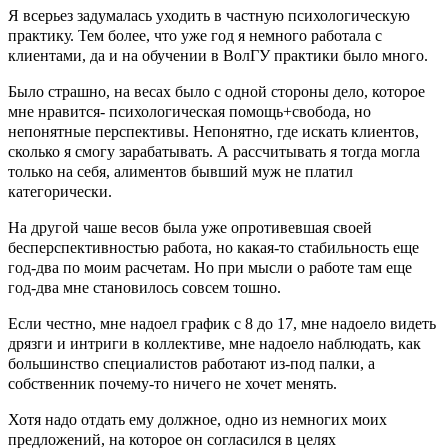
Я всерьез задумалась уходить в частную психологическую
практику. Тем более, что уже год я немного работала с
клиентами, да и на обучении в ВолГУ практики было много.
Было страшно, на весах было с одной стороны дело, которое
мне нравится- психологическая помощь+свобода, но
непонятные перспективы. Непонятно, где искать клиентов,
сколько я смогу зарабатывать. А рассчитывать я тогда могла
только на себя, алиментов бывший муж не платил
категорически.
На другой чаше весов была уже опротивевшая своей
бесперспективностью работа, но какая-то стабильность еще
год-два по моим расчетам. Но при мысли о работе там еще
год-два мне становилось совсем тошно.
Если честно, мне надоел график с 8 до 17, мне надоело видеть
дрязги и интриги в коллективе, мне надоело наблюдать, как
большинство специалистов работают из-под палки, а
собственник почему-то ничего не хочет менять.
Хотя надо отдать ему должное, одно из немногих моих
предложений, на которое он согласился в целях