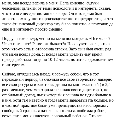
меня, она всегда верила в меня. Папа конечно, будучи
человеком далеким от темы психологии и интернета, сказал,
что это все несерьезно мягко говоря. Он в то время был
директором крупного производственного предприятия, и что
такое финансовый директор ему было понятно, а психолог, да
еще и в интернет- просто смешно.
Подруги тоже недоуменно на меня посмотрели: «Психолог?
Через интернет? Разве так бывает?» Но я чувствовала, что в
этом что-то есть и отбросила страхи. Зато сын был очень рад,
что мама всегда дома. Я всегда могла уделить ему время,
правда работала тогда по 10-12 часов, но зато с вдохновением
и интересом.
Сейчас, оглядываясь назад, я горжусь собой, что в тот
переходный период я включила все свое творчество, наверно
все свои ресурсы и как-то вырулила на минимальный ( в 2,5
раза меньше, чем моя зарплата финансового директора), но
стабильный доход, имея который я решила не идти больше в
найм, хотя там наверно я тогда могла зарабатывать больше, но
в частной практике были уже преимущества неоспоримы :
свободный график, я начала высыпаться, любимая работа,
результаты моих клиентов, довольный ребенок. Это все